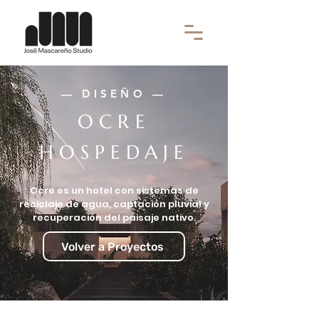
— DISEÑO —
OCRE
HOSPEDAJE
Ocre es un hotel con sistemas de
reciclaje de agua, captación pluvial y
recuperación del paisaje nativo.
Volver a Proyectos